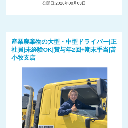
公開日:2026年08月03日
産業廃棄物の大型・中型ドライバー|正
社員|未経験OK|賞与年2回+期末手当|苫
小牧支店