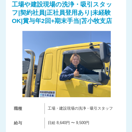
工場や建設現場の洗浄・吸引スタッ
フ|契約社員|正社員登用あり|未経験
OK|賞与年2回+期末手当|苫小牧支店
職種
工場・建設現場の洗浄・吸引スタッフ
給与
日給 8,640円 〜 9,500円