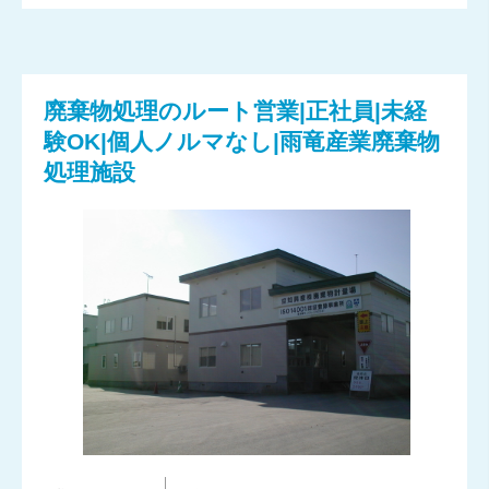
廃棄物処理のルート営業|正社員|未経
験OK|個人ノルマなし|雨竜産業廃棄物
処理施設