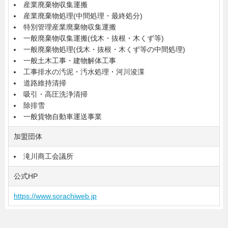
産業廃棄物収集運搬
産業廃棄物処理(中間処理・最終処分)
特別管理産業廃棄物収集運搬
一般廃棄物収集運搬(伐木・抜根・木くず等)
一般廃棄物処理(伐木・抜根・木くず等の中間処理)
一般土木工事・建物解体工事
工事排水の汚泥・汚水処理・河川浚渫
道路維持清掃
吸引・高圧洗浄清掃
除排雪
一般貨物自動車運送事業
加盟団体
滝川商工会議所
公式HP
https://www.sorachiweb.jp