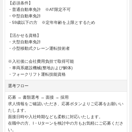
【必須条件】
・普通自動車免許 ※AT限定不可
・中型自動車免許
・59歳以下の方 ※定年年齢を上限とするため
【活かせる資格】
・大型自動車免許
・小型移動式クレーン運転技術者
※入社後に会社費用負担で取得可能
・車両系建設機械(整地および解体)
・フォークリフト運転技能資格
選考フロー
応募 → 書類選考 → 面接 → 採用
求人情報をご確認いただき、応募ボタンよりご応募をお願いい
たします。
面接日時や入社時期なども柔軟に対応いたします。
在職中の方、I・Uターンを検討中の方もお気軽にご応募くださ
い。