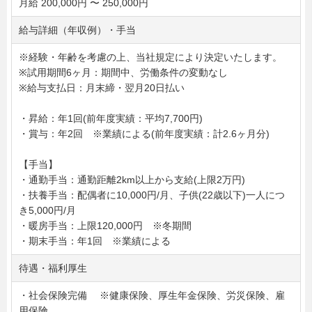
月給 200,000円 〜 250,000円
給与詳細（年収例）・手当
※経験・年齢を考慮の上、当社規定により決定いたします。
※試用期間6ヶ月：期間中、労働条件の変動なし
※給与支払日：月末締・翌月20日払い
・昇給：年1回(前年度実績：平均7,700円)
・賞与：年2回 ※業績による(前年度実績：計2.6ヶ月分)
【手当】
・通勤手当：通勤距離2km以上から支給(上限2万円)
・扶養手当：配偶者に10,000円/月、子供(22歳以下)一人につ
き5,000円/月
・暖房手当：上限120,000円 ※冬期間
・期末手当：年1回 ※業績による
待遇・福利厚生
・社会保険完備 ※健康保険、厚生年金保険、労災保険、雇
用保険