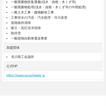
一般廃棄物収集運搬(伐木・抜根・木くず等)
一般廃棄物処理(伐木・抜根・木くず等の中間処理)
一般土木工事・建物解体工事
工事排水の汚泥・汚水処理・河川浚渫
道路維持清掃
吸引・高圧洗浄清掃
除排雪
一般貨物自動車運送事業
加盟団体
滝川商工会議所
公式HP
https://www.sorachiweb.jp