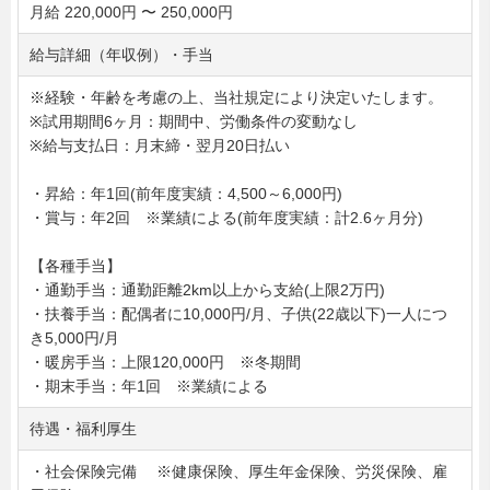
月給 220,000円 〜 250,000円
給与詳細（年収例）・手当
※経験・年齢を考慮の上、当社規定により決定いたします。
※試用期間6ヶ月：期間中、労働条件の変動なし
※給与支払日：月末締・翌月20日払い
・昇給：年1回(前年度実績：4,500～6,000円)
・賞与：年2回 ※業績による(前年度実績：計2.6ヶ月分)
【各種手当】
・通勤手当：通勤距離2km以上から支給(上限2万円)
・扶養手当：配偶者に10,000円/月、子供(22歳以下)一人につ
き5,000円/月
・暖房手当：上限120,000円 ※冬期間
・期末手当：年1回 ※業績による
待遇・福利厚生
・社会保険完備 ※健康保険、厚生年金保険、労災保険、雇