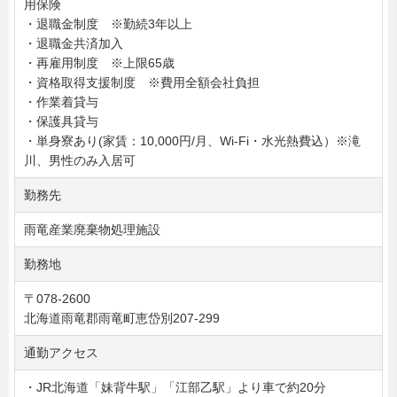
用保険
・退職金制度 ※勤続3年以上
・退職金共済加入
・再雇用制度 ※上限65歳
・資格取得支援制度 ※費用全額会社負担
・作業着貸与
・保護具貸与
・単身寮あり(家賃：10,000円/月、Wi-Fi・水光熱費込）※滝
川、男性のみ入居可
勤務先
雨竜産業廃棄物処理施設
勤務地
〒078-2600
北海道雨竜郡雨竜町恵岱別207-299
通勤アクセス
・JR北海道「妹背牛駅」「江部乙駅」より車で約20分