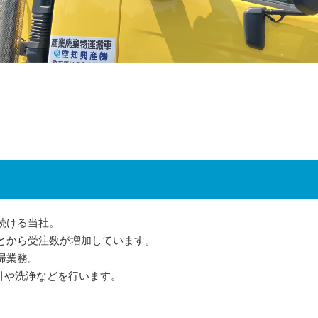
続ける当社。
とから受注数が増加しています。
掃業務。
引や洗浄などを行います。