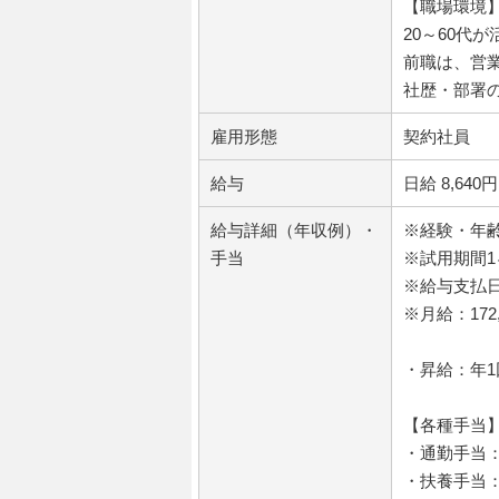
【職場環境
20～60代
前職は、営
社歴・部署
雇用形態
契約社員
給与
日給 8,640円
給与詳細（年収例）・
※経験・年
手当
※試用期間
※給与支払日
※月給：172,
・昇給：年1回
【各種手当
・通勤手当：
・扶養手当：配