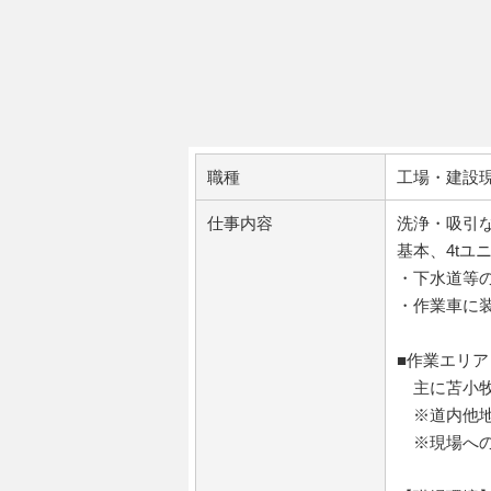
職種
工場・建設
仕事内容
洗浄・吸引
基本、4tユ
・下水道等
・作業車に
■作業エリア
主に苫小牧
※道内他地
※現場への