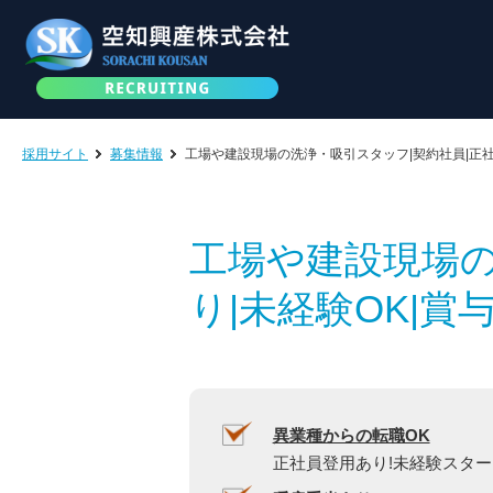
採用サイト
募集情報
工場や建設現場の洗浄・吸引スタッフ|契約社員|正社
工場や建設現場の
り|未経験OK|賞
異業種からの転職OK
正社員登用あり!未経験スタート