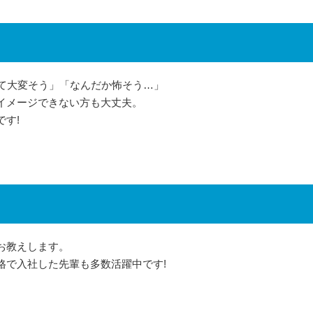
って大変そう」「なんだか怖そう…」
イメージできない方も大丈夫。
す!
お教えします。
格で入社した先輩も多数活躍中です!