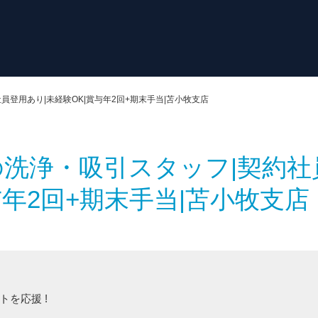
員登用あり|未経験OK|賞与年2回+期末手当|苫小牧支店
洗浄・吸引スタッフ|契約社
与年2回+期末手当|苫小牧支店
を応援 !