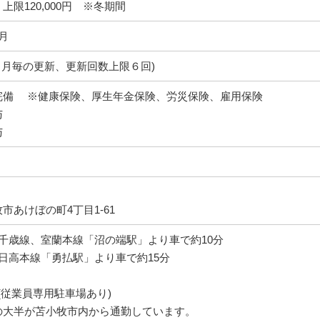
上限120,000円 ※冬期間
月
ヶ月毎の更新、更新回数上限６回)
完備 ※健康保険、厚生年金保険、労災保険、雇用保険
与
与
市あけぼの町4丁目1-61
 千歳線、室蘭本線「沼の端駅」より車で約10分
 日高本線「勇払駅」より車で約15分
(従業員専用駐車場あり)
の大半が苫小牧市内から通勤しています。